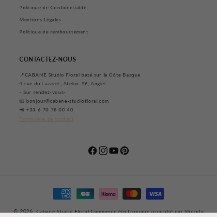
Politique de Confidentialité
Mentions Légales
Politique de remboursement
CONTACTEZ-NOUS
📍CABANE Studio Floral basé sur la Côte Basque
4 rue du Lazaret, Atelier #9, Anglet
- Sur rendez-vous-
📧 bonjour@cabane-studiofloral.com
📲 +33 6 70 78 00 40
Formulaire de contact
Facebook
Instagram
YouTube
Pinterest
Moyens
de
paiement
© 2026,
Cabane Studio Floral
Commerce électronique propulsé par Shopify