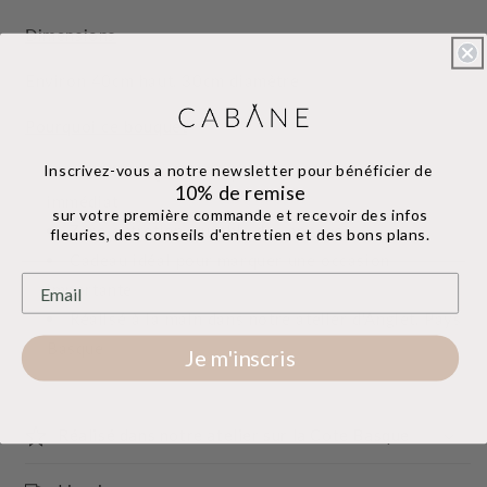
Dimensions
Environ 40cm haut, 30cm diamètre
Pourquoi ce bouquet
Inscrivez-vous a notre newsletter
pour bénéficier de
Un format généreux pour un effet décoratif
10% de remise
immédiat
sur votre première commande et
recevoir des infos
Zéro entretien, durable des années
fleuries, des conseils d'entretien et des bons plans.
Cadeau idéal pour marquer une occasion
importante
Réalisé à la main dans notre atelier d'Anglet, Pays
Basque
Je m'inscris
Réalisé dans notre atelier sur la Cote Basque