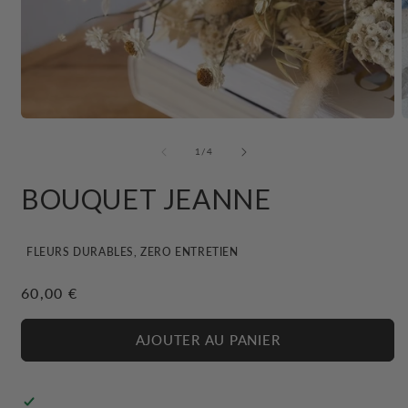
Ouvrir
O
le
l
média
m
de
1
/
4
1
2
dans
d
BOUQUET JEANNE
une
u
fenêtre
f
modale
m
FLEURS DURABLES, ZERO ENTRETIEN
Prix
60,00 €
habituel
AJOUTER AU PANIER