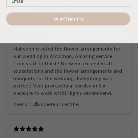
Manon P.
Acheteur certifié
Je m'inscris
Nolwenn created the flower arrangements for
our wedding in Arcachon. Amazing service
from start to finish! Nolwenn exceeded all
expectations and the flower arrangements and
bouquets for the wedding. Everything was
perfect! Very professional service and a
pleasure to work with! Highly recommend.
Ksenia L.
Acheteur certifié