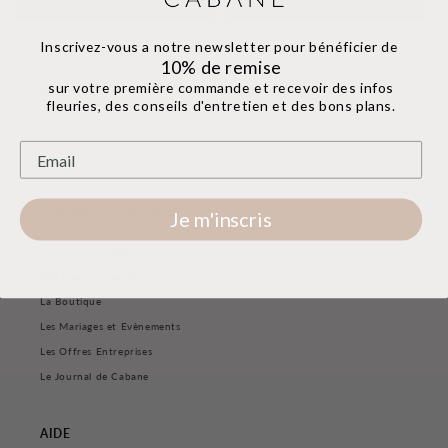
Inscrivez-vous a notre newsletter
pour bénéficier de
Couronne de fleurs
Couronne de fleurs
10% de remise
séchées - Calie
séchées - Camille
sur votre première commande et
recevoir des infos
Prix
49,00 €
Prix
49,00 €
fleuries, des conseils d'entretien et des bons plans.
habituel
habituel
CABANE - Studio Floral
Je m'inscris
A Propos de Cabane
Des Fleurs Engagées
La Boutique
Les Mariages et Evènements
Les Offres Entreprises
Le Journal de Cabane
AIDE