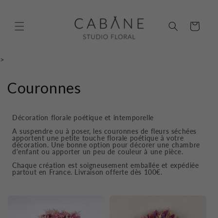
et
passer
au
Panier
contenu
>
C
Couronnes
o
Décoration florale poétique et intemporelle
l
A suspendre ou à poser, les couronnes de fleurs séchées
apportent une petite touche florale poétique à votre
l
décoration. Une bonne option pour décorer une chambre
d'enfant ou apporter un peu de couleur à une pièce.
e
Chaque création est soigneusement emballée et expédiée
partout en France. Livraison offerte dès 100€.
c
t