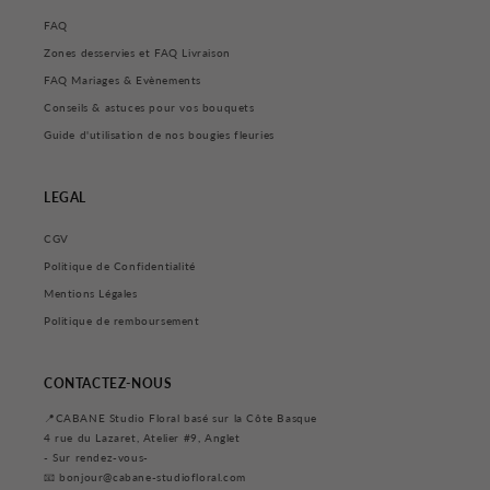
FAQ
Zones desservies et FAQ Livraison
FAQ Mariages & Evènements
Conseils & astuces pour vos bouquets
Guide d'utilisation de nos bougies fleuries
LEGAL
CGV
Politique de Confidentialité
Mentions Légales
Politique de remboursement
CONTACTEZ-NOUS
📍CABANE Studio Floral basé sur la Côte Basque
4 rue du Lazaret, Atelier #9, Anglet
- Sur rendez-vous-
📧 bonjour@cabane-studiofloral.com